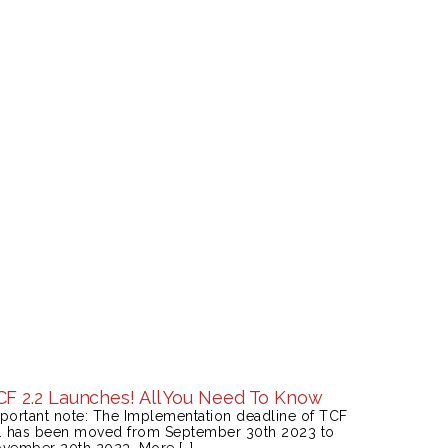
CF 2.2 Launches! All You Need To Know
portant note: The Implementation deadline of TCF
. has been moved from September 30th 2023 to
vember 20th 2023. More […]