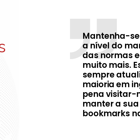
Mantenha-se a
s
a nível do ma
das normas e 
muito mais. E
sempre atual
maioria em in
pena visitar-
manter a sua 
bookmarks na