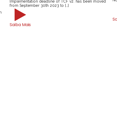
Implementation deadline of TCF v2. has been moved
from September 30th 2023 to […]
h
Sa
Saiba Mais