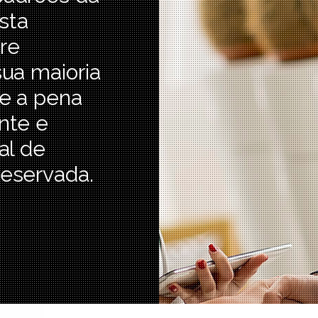
Esta
re
sua maioria
le a pena
nte e
al de
reservada.