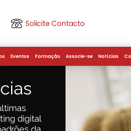
Solicite Contacto
os
Eventos
Formação
Associe-se
Notícias
Co
cias
últimas
ting digital
padrões da