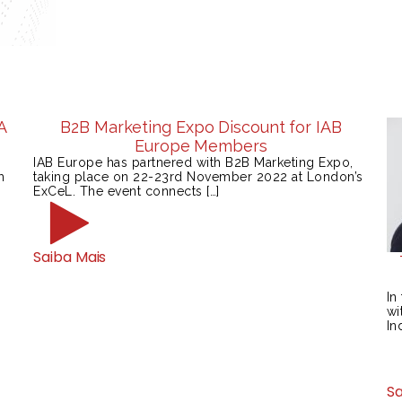
A
B2B Marketing Expo Discount for IAB
Europe Members
IAB Europe has partnered with B2B Marketing Expo,
h
taking place on 22-23rd November 2022 at London’s
ExCeL. The event connects […]
Saiba Mais
In
wi
In
Sa