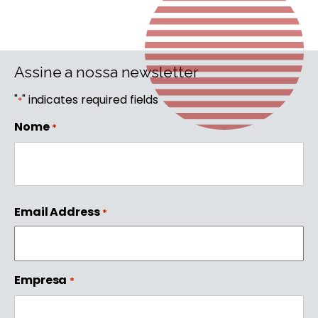
Assine a nossa newsletter
"
" indicates required fields
*
Nome
*
First
Email Address
*
Empresa
*