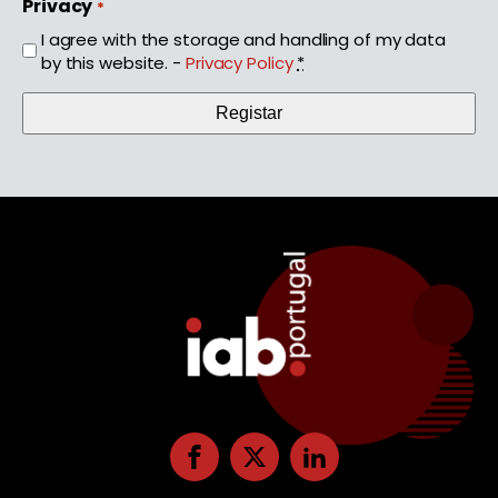
Privacy
*
I agree with the storage and handling of my data
by this website. -
Privacy Policy
*