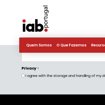
Assine a nossa newslette
"
" indicates required fields
*
Quem Somos
O Que Fazemos
Recurs
Nome
*
First
Privacy
*
I agree with the storage and handling of my d